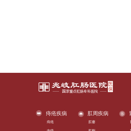
痔疮疾病
肛周疾病
痔疮
肛瘘
内痔
肛裂