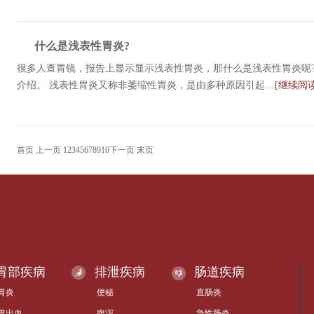
什么是浅表性胃炎?
很多人查胃镜，报告上显示显示浅表性胃炎，那什么是浅表性胃炎呢
介绍。 浅表性胃炎又称非萎缩性胃炎，是由多种原因引起…
[继续阅读
首页
上一页
1
2
3
4
5
6
7
8
9
10
下一页
末页
胃部疾病
排泄疾病
肠道疾病
胃炎
便秘
直肠炎
胃出血
腹泻
急性肠炎