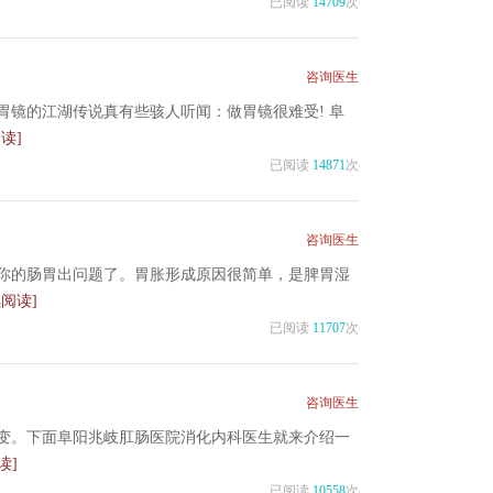
已阅读
14709
次
咨询医生
镜的江湖传说真有些骇人听闻：做胃镜很难受! 阜
读]
已阅读
14871
次
咨询医生
你的肠胃出问题了。胃胀形成原因很简单，是脾胃湿
续阅读]
已阅读
11707
次
咨询医生
变。下面阜阳兆岐肛肠医院消化内科医生就来介绍一
读]
已阅读
10558
次