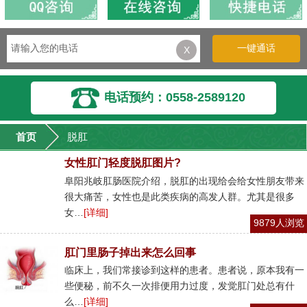
一键通话
X
电话预约：0558-2589120
首页
脱肛
女性肛门轻度脱肛图片?
阜阳兆岐肛肠医院介绍，脱肛的出现给会给女性朋友带来
很大痛苦，女性也是此类疾病的高发人群。尤其是很多
女…
[详细]
9879人浏览
肛门里肠子掉出来怎么回事
临床上，我们常接诊到这样的患者。患者说，原本我有一
些便秘，前不久一次排便用力过度，发觉肛门处总有什
么…
[详细]