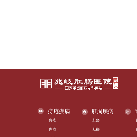
痔疮疾病
肛周疾病
痔疮
肛瘘
内痔
肛裂