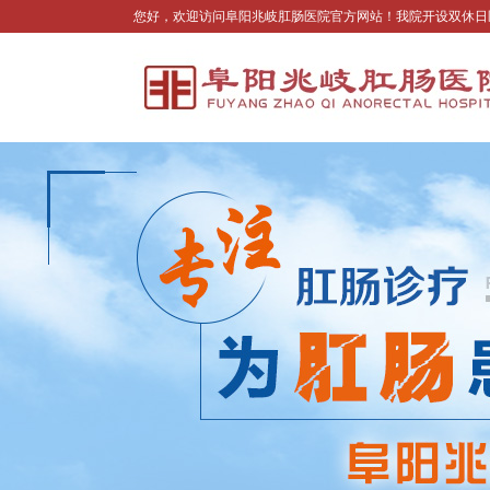
您好，欢迎访问阜阳兆岐肛肠医院官方网站！我院开设双休日医生坐