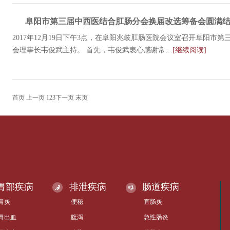
阜阳市第三届中西医结合肛肠分会换届改选筹备会圆满
2017年12月19日下午3点，在阜阳兆岐肛肠医院会议室召开阜阳
会理事长韦俊武主持。 首先，韦俊武衷心感谢常…
[继续阅读]
首页
上一页
1
2
3
下一页
末页
胃部疾病
排泄疾病
肠道疾病
胃炎
便秘
直肠炎
胃出血
腹泻
急性肠炎