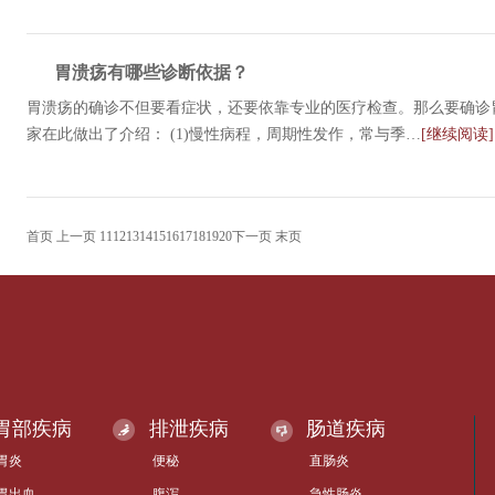
胃溃疡有哪些诊断依据？
胃溃疡的确诊不但要看症状，还要依靠专业的医疗检查。那么要确诊
家在此做出了介绍： (1)慢性病程，周期性发作，常与季…
[继续阅读]
首页
上一页
11
12
13
14
15
16
17
18
19
20
下一页
末页
胃部疾病
排泄疾病
肠道疾病
胃炎
便秘
直肠炎
胃出血
腹泻
急性肠炎