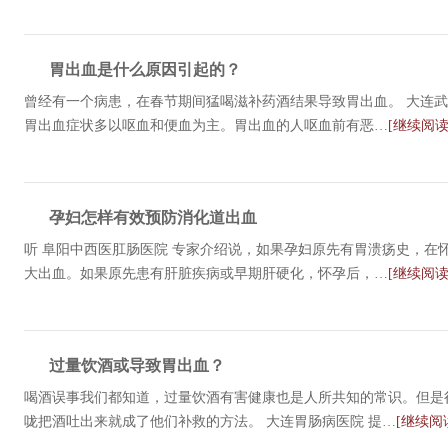
胃出血是什么原因引起的？
曾经有一个病患，在春节期间猛喝滋补药酒结果导致胃出血。 大连武
胃出血症状多以呕血和便血为主。胃出血的人呕血前有恶…
[继续阅读
孕妇怎样有效预防消化道出血
听 阜阳中西医肛肠医院 专家介绍说，如果孕妇原先有胃溃疡史，在
大出血。如果原先患有肝脏疾病或早期肝硬化，怀孕后，…
[继续阅读
过量饮酒或导致胃出血？
喝酒误事我们都知道，过量饮酒有害健康也是人所共知的常识。但是
咙把酒吐出来就成了他们补救的方法。 大连胃肠病医院 提…
[继续阅