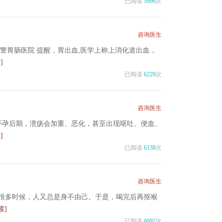
已阅读
5996
次
咨询医生
警胃肠医院 提醒，胃出血,医学上称上消化道出血，
]
已阅读
6229
次
咨询医生
怀孕后期，溃疡会加重、恶化，甚至出现呕吐、便血、
]
已阅读
6138
次
咨询医生
很多时候，人又总是身不由己。于是，喝完后再抠喉
读]
已阅读
6092
次