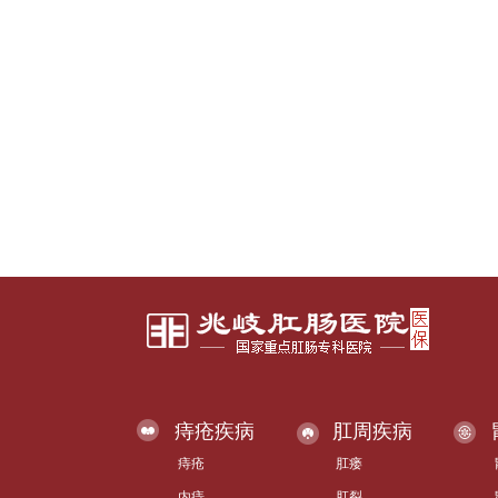
痔疮疾病
肛周疾病
痔疮
肛瘘
内痔
肛裂