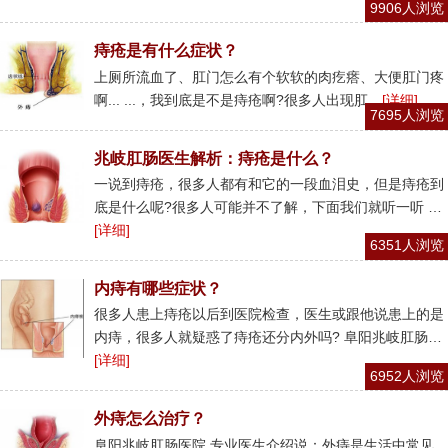
9906人浏览
痔疮是有什么症状？
上厕所流血了、肛门怎么有个软软的肉疙瘩、大便肛门疼
啊... ...，我到底是不是痔疮啊?很多人出现肛…
[详细]
7695人浏览
兆岐肛肠医生解析：痔疮是什么？
一说到痔疮，很多人都有和它的一段血泪史，但是痔疮到
底是什么呢?很多人可能并不了解，下面我们就听一听 …
[详细]
6351人浏览
内痔有哪些症状？
很多人患上痔疮以后到医院检查，医生或跟他说患上的是
内痔，很多人就疑惑了痔疮还分内外吗? 阜阳兆岐肛肠…
[详细]
6952人浏览
外痔怎么治疗？
阜阳兆岐肛肠医院 专业医生介绍说：外痔是生活中常见