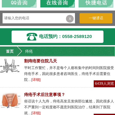
一键通话
X
电话预约：0558-2589120
首页
痔疮
割痔疮要住院几天
平时工作繁忙，并不是每个人都有集中的时间到医院接受
痔疮手术，因此很多患者咨询医生，痔疮手术后需要住
院…
[详细]
6439人浏览
痔疮手术后注意事项？
俗话说十人九痔，痔疮高发且发病部位尴尬，因此很多人
不严重到一定程度都不愿意到医院治疗，结果到了医院
就…
[详细]