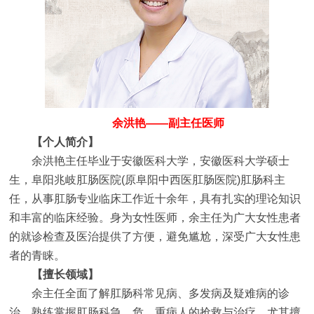
余洪艳——副主任医师
【个人简介】
余洪艳主任毕业于安徽医科大学，安徽医科大学硕士
生，阜阳兆岐肛肠医院(原阜阳中西医肛肠医院)肛肠科主
任，从事肛肠专业临床工作近十余年，具有扎实的理论知识
和丰富的临床经验。身为女性医师，余主任为广大女性患者
的就诊检查及医治提供了方便，避免尴尬，深受广大女性患
者的青睐。
【擅长领域】
余主任全面了解肛肠科常见病、多发病及疑难病的诊
治，熟练掌握肛肠科急、危、重病人的抢救与治疗。尤其擅